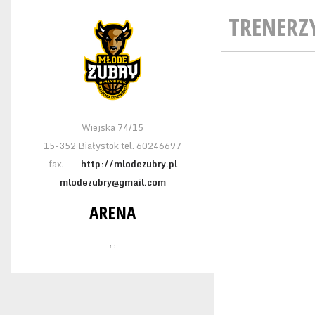
TRENERZ
Wiejska 74/15
15-352 Białystok tel. 60246697
fax. ---
http://mlodezubry.pl
mlodezubry@gmail.com
ARENA
, ,