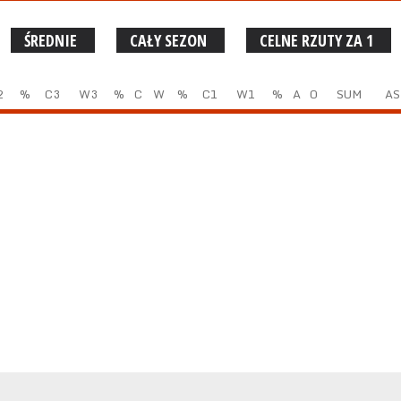
ŚREDNIE
CAŁY SEZON
CELNE RZUTY ZA 1
2
%
C3
W3
%
C
W
%
C1
W1
%
A
O
SUM
AS