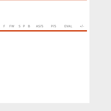
F
FW
S
P
B
AS/S
P/S
EVAL
+/-