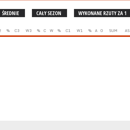
ŚREDNIE
CAŁY SEZON
WYKONANE RZUTY ZA 1
2
%
C3
W3
%
C
W
%
C1
W1
%
A
O
SUM
AS