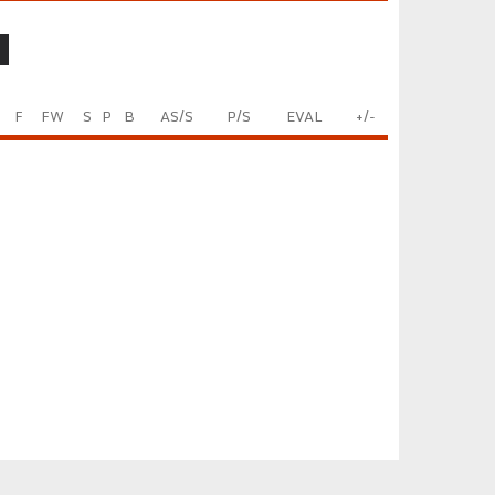
F
FW
S
P
B
AS/S
P/S
EVAL
+/-