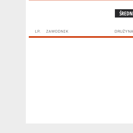
ŚREDN
LP.
ZAWODNIK
DRUŻYN