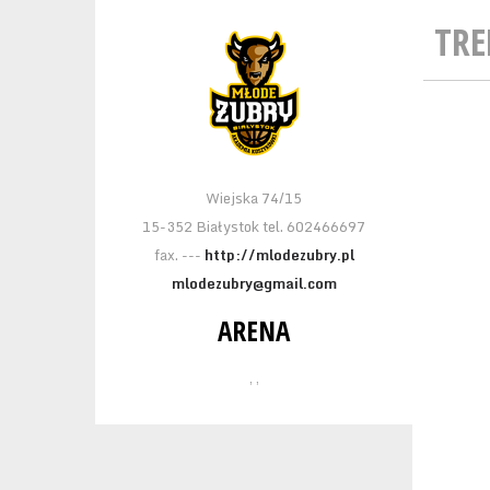
TRE
Wiejska 74/15
15-352 Białystok tel. 602466697
fax. ---
http://mlodezubry.pl
mlodezubry@gmail.com
ARENA
, ,