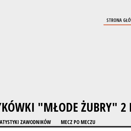
STRONA GŁ
YKÓWKI "MŁODE ŻUBRY" 2 
TATYSTYKI ZAWODNIKÓW
MECZ PO MECZU