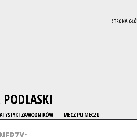
STRONA GŁ
K PODLASKI
TATYSTYKI ZAWODNIKÓW
MECZ PO MECZU
NERZY: