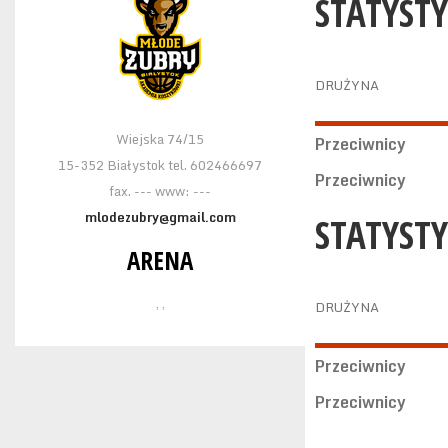
STATYST
DRUŻYNA
Wiejska 74/15
Przeciwnicy
15-352 Białystok tel. 602466697
Przeciwnicy
fax. --- www: ---
mlodezubry@gmail.com
STATYSTY
ARENA
, ,
DRUŻYNA
Przeciwnicy
Przeciwnicy