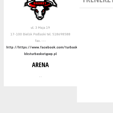
ul. 3 Maja 19
17-100 Bielsk Podlaski tel. 518698588
fax. ---
http://https://www.facebook.com/turbasket
kksturbasket@wp.pl
ARENA
, ,