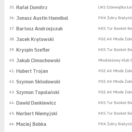
Rafał Domitrz
35.
UKS Dziewiątka Ło
Jonasz Austin Hannibal
36.
PKK Żubry Białyst
Bartosz Andrzejczuk
37.
KKS Tur Basket Bie
Jacek Krętowski
38.
PGE AK Młode Żubr
Kryspin Szefler
39.
KKS Tur Basket Bie
Jakub Cimochowski
40.
Młodzieżowy Klub 
Hubert Trojan
41.
PGE AK Młode Żubr
Szymon Skłodowski
42.
PGE AK Młode Żubr
Szymon Topolański
43.
PGE AK Młode Żubr
Dawid Dankiewicz
44.
KKS Tur Basket Bie
Norbert Niemyjski
45.
KKS Tur Basket Bie
Maciej Bobka
46.
PKK Żubry Białyst