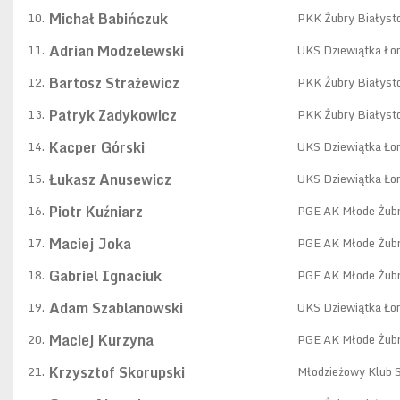
Michał Babińczuk
10.
PKK Żubry Białyst
Adrian Modzelewski
11.
UKS Dziewiątka Ło
Bartosz Strażewicz
12.
PKK Żubry Białyst
Patryk Zadykowicz
13.
PKK Żubry Białyst
Kacper Górski
14.
UKS Dziewiątka Ło
Łukasz Anusewicz
15.
UKS Dziewiątka Ło
Piotr Kuźniarz
16.
PGE AK Młode Żubr
Maciej Joka
17.
PGE AK Młode Żubr
Gabriel Ignaciuk
18.
PGE AK Młode Żubr
Adam Szablanowski
19.
UKS Dziewiątka Ło
Maciej Kurzyna
20.
PGE AK Młode Żubr
Krzysztof Skorupski
21.
Młodzieżowy Klub 