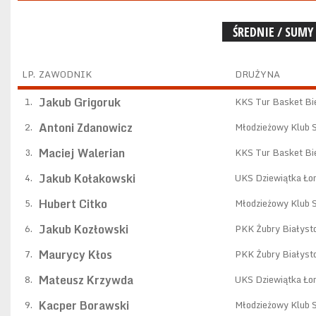
ŚREDNIE / SUMY
LP.
ZAWODNIK
DRUŻYNA
Jakub Grigoruk
1.
KKS Tur Basket Bie
Antoni Zdanowicz
2.
Młodzieżowy Klub 
Maciej Walerian
3.
KKS Tur Basket Bie
Jakub Kołakowski
4.
UKS Dziewiątka Ło
Hubert Citko
5.
Młodzieżowy Klub 
Jakub Kozłowski
6.
PKK Żubry Białyst
Maurycy Kłos
7.
PKK Żubry Białyst
Mateusz Krzywda
8.
UKS Dziewiątka Ło
Kacper Borawski
9.
Młodzieżowy Klub 