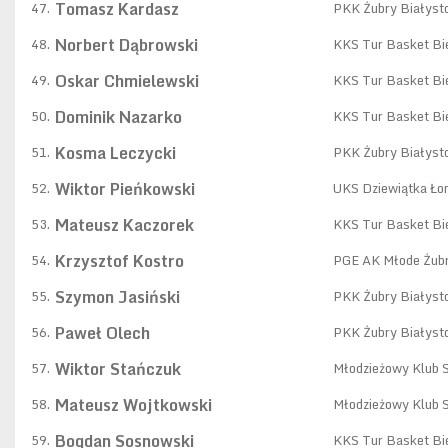
Tomasz Kardasz
47.
PKK Żubry Białyst
Norbert Dąbrowski
48.
KKS Tur Basket Bie
Oskar Chmielewski
49.
KKS Tur Basket Bie
Dominik Nazarko
50.
KKS Tur Basket Bie
Kosma Leczycki
51.
PKK Żubry Białyst
Wiktor Pieńkowski
52.
UKS Dziewiątka Ło
Mateusz Kaczorek
53.
KKS Tur Basket Bie
Krzysztof Kostro
54.
PGE AK Młode Żubr
Szymon Jasiński
55.
PKK Żubry Białyst
Paweł Olech
56.
PKK Żubry Białyst
Wiktor Stańczuk
57.
Młodzieżowy Klub 
Mateusz Wojtkowski
58.
Młodzieżowy Klub 
Bogdan Sosnowski
59.
KKS Tur Basket Bie